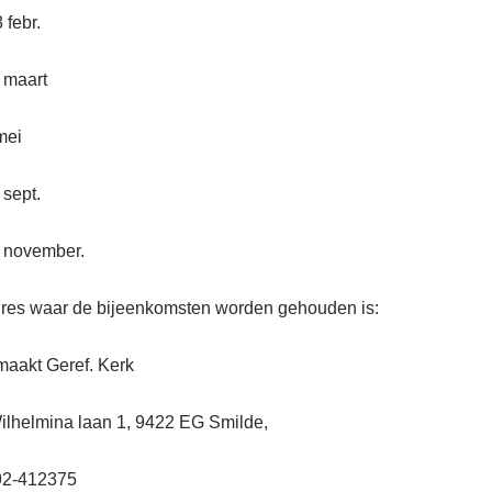
 febr.
 maart
mei
 sept.
8 november.
res waar de bijeenkomsten worden gehouden is:
maakt Geref. Kerk
lhelmina laan 1, 9422 EG Smilde,
592-412375