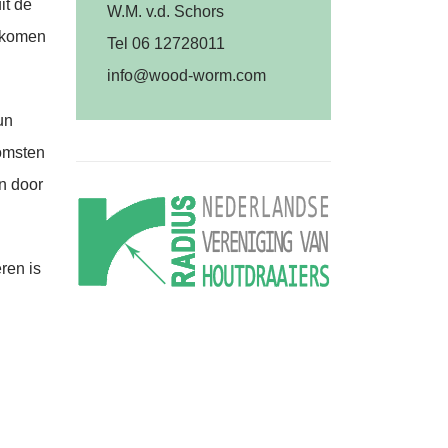
it de
W.M. v.d. Schors
r komen
Tel 06 12728011
info@wood-worm.com
un
komsten
en door
ren is