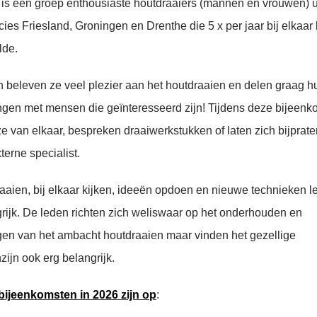
is een groep enthousiaste houtdraaiers (mannen en vrouwen) u
cies Friesland, Groningen en Drenthe die 5 x per jaar bij elkaa
lde.
beleven ze veel plezier aan het houtdraaien en delen graag h
ngen met mensen die geïnteresseerd zijn! Tijdens deze bijeen
ze van elkaar, bespreken draaiwerkstukken of laten zich bijprat
terne specialist.
raaien, bij elkaar kijken, ideeën opdoen en nieuwe technieken le
rijk. De leden richten zich weliswaar op het onderhouden en
gen van het ambacht houtdraaien maar vinden het gezellige
ijn ook erg belangrijk.
bijeenkomsten in 2026 zijn op
: