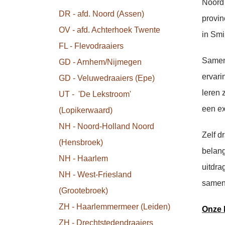
Noord 
DR - afd. Noord (Assen)
provin
OV - afd. Achterhoek Twente
in Smi
FL - Flevodraaiers
Samen 
GD - Arnhem/Nijmegen
ervari
GD - Veluwedraaiers (Epe)
leren 
UT - 'De Lekstroom'
een ex
(Lopikerwaard)
NH - Noord-Holland Noord
Zelf d
(Hensbroek)
belang
NH - Haarlem
uitdra
NH - West-Friesland
samenz
(Grootebroek)
ZH - Haarlemmermeer (Leiden)
Onze 
ZH - Drechtstedendraaiers