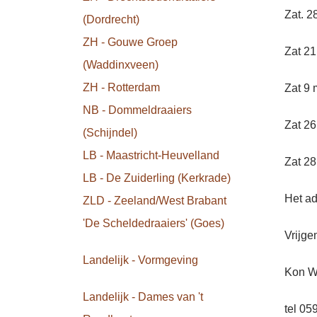
Zat. 28
(Dordrecht)
ZH - Gouwe Groep
Zat 21
(Waddinxveen)
ZH - Rotterdam
Zat 9 
NB - Dommeldraaiers
Zat 26
(Schijndel)
LB - Maastricht-Heuvelland
Zat 2
LB - De Zuiderling (Kerkrade)
Het ad
ZLD - Zeeland/West Brabant
'De Scheldedraaiers' (Goes)
Vrijge
Landelijk - Vormgeving
Kon Wi
Landelijk - Dames van 't
tel 0