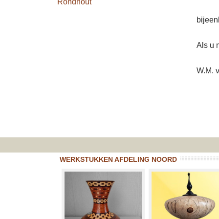
Rondhout
bijeen
Als u 
W.M. 
WERKSTUKKEN AFDELING NOORD