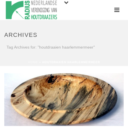
ARCHIVES
Tag Archives for: "houtdraaien haarlemmermeer"
HOME
»
HOUTDRAAIEN HAARLEMMERMEER