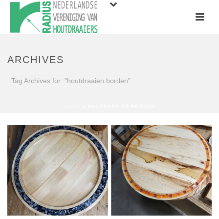
ARCHIVES
Tag Archives for: "houtdraaien borden"
HOME
»
HOUTDRAAIEN BORDEN