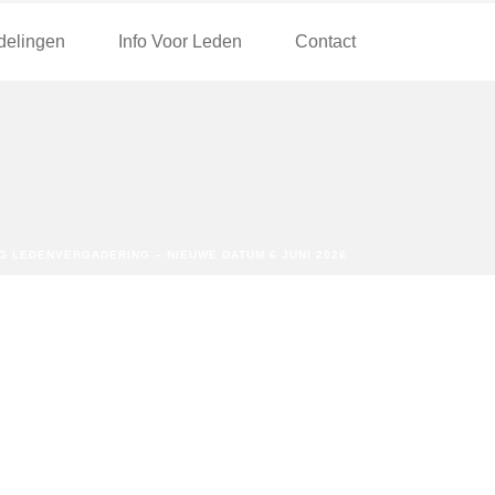
delingen
Info Voor Leden
Contact
G LEDENVERGADERING – NIEUWE DATUM 6 JUNI 2026